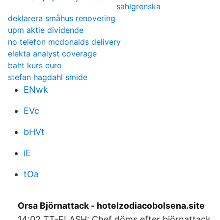
sahlgrenska
deklarera småhus renovering
upm aktie dividende
no telefon mcdonalds delivery
elekta analyst coverage
baht kurs euro
stefan hagdahl smide
ENwk
EVc
bHVt
iE
tOa
Orsa Björnattack - hotelzodiacobolsena.site
14:02 TT-FLASH: Chef döms efter björnattack