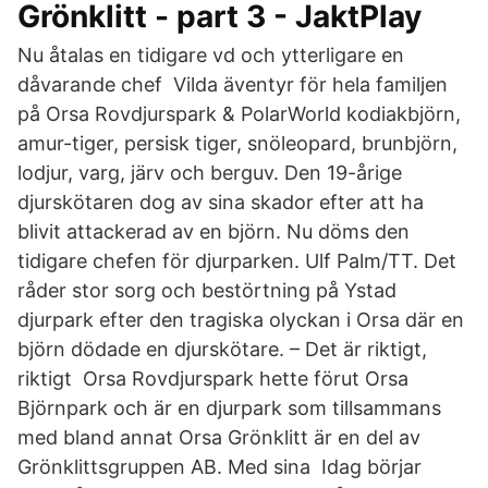
Grönklitt - part 3 - JaktPlay
Nu åtalas en tidigare vd och ytterligare en
dåvarande chef Vilda äventyr för hela familjen
på Orsa Rovdjurspark & PolarWorld kodiakbjörn,
amur-tiger, persisk tiger, snöleopard, brunbjörn,
lodjur, varg, järv och berguv. Den 19-årige
djurskötaren dog av sina skador efter att ha
blivit attackerad av en björn. Nu döms den
tidigare chefen för djurparken. Ulf Palm/TT. Det
råder stor sorg och bestörtning på Ystad
djurpark efter den tragiska olyckan i Orsa där en
björn dödade en djurskötare. – Det är riktigt,
riktigt Orsa Rovdjurspark hette förut Orsa
Björnpark och är en djurpark som tillsammans
med bland annat Orsa Grönklitt är en del av
Grönklittsgruppen AB. Med sina Idag börjar