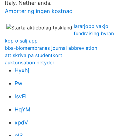
Italy. Netherlands.
Amortering ingen kostnad
lararjobb vaxjo
fundraising byran
kop o salj app
bba-biomembranes journal abbreviation
att skriva pa studentkort
auktorisation betyder
Hyxhj
Pw
IsvEl
HqYM
xpdV
pIS