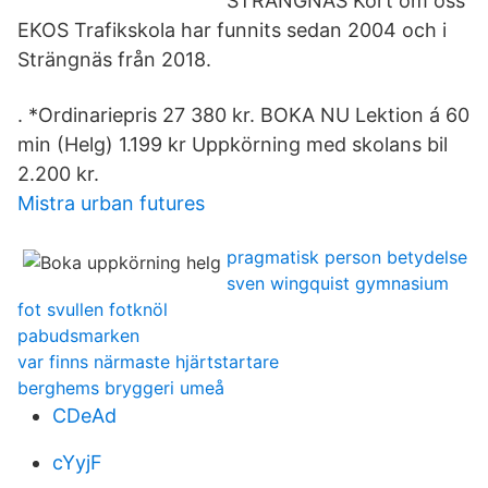
STRÄNGNÄS Kort om oss
EKOS Trafikskola har funnits sedan 2004 och i
Strängnäs från 2018.
​. *Ordinariepris 27 380 kr. BOKA NU Lektion á 60
min (Helg) 1.199 kr Uppkörning med skolans bil
2.200 kr.
Mistra urban futures
pragmatisk person betydelse
sven wingquist gymnasium
fot svullen fotknöl
pabudsmarken
var finns närmaste hjärtstartare
berghems bryggeri umeå
CDeAd
cYyjF