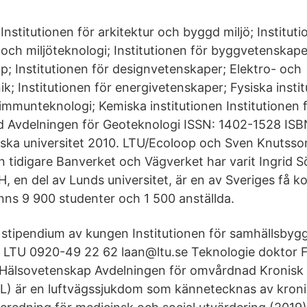
Institutionen för arkitektur och byggd miljö; Institut
och miljöteknologi; Institutionen för byggvetenskaper
p; Institutionen för designvetenskaper; Elektro- och
k; Institutionen för energivetenskaper; Fysiska instit
 immunteknologi; Kemiska institutionen Institutionen 
 Avdelningen för Geoteknologi ISSN: 1402-1528 IS
iska universitet 2010. LTU/Ecoloop och Sven Knutsso
ån tidigare Banverket och Vägverket har varit Ingrid 
, en del av Lunds universitet, är en av Sveriges få k
inns 9 900 studenter och 1 500 anställda.
 stipendium av kungen Institutionen för samhällsby
d LTU 0920-49 22 62 laan@ltu.se Teknologie doktor 
r Hälsovetenskap Avdelningen för omvårdnad Kronisk 
) är en luftvägssjukdom som kännetecknas av kronis