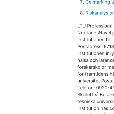
Ce marking 
Riskanalys o
LTU Professional
NorrlandsNavet; 
Institutionen fö
Postadress: 9718
Institutionen i
hälsa och lärande
forskarskolor me
för framtidens hä
universitet Post
Telefon: 0920-49 
Skellefteå Besök
tekniska univers
Institution has 