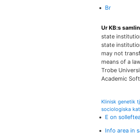
Br
Ur KB:s samlin
state instituti
state instituti
may not trans
means of a law
Trobe Universi
Academic Soft
Klinisk genetik t
sociologiska kat
E on sollefte
Info area in 