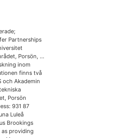
erade;
fer Partnerships
iversitet
mrådet, Porsön, …
skning inom
utionen finns två
FS och Akademin
 tekniska
et, Porsön
ress: 931 87
una Luleå
ous Brookings
 as providing