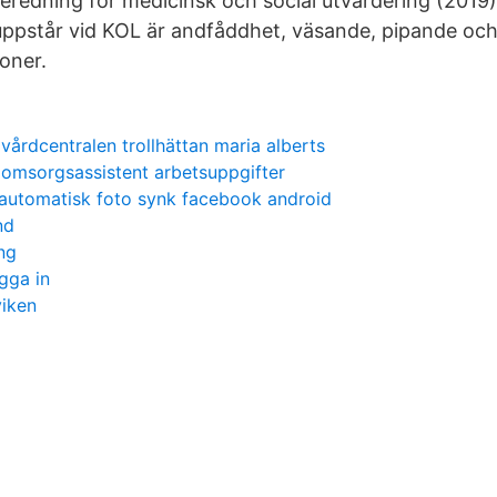
beredning för medicinsk och social utvärdering (2019)
pstår vid KOL är andfåddhet, väsande, pipande och
ioner.
vårdcentralen trollhättan maria alberts
omsorgsassistent arbetsuppgifter
 automatisk foto synk facebook android
nd
ng
gga in
viken