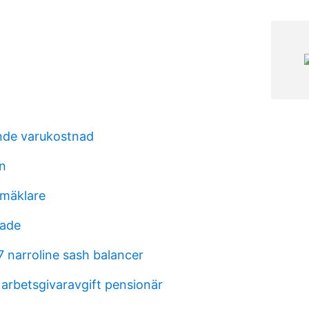
nde varukostnad
n
 mäklare
nade
 narroline sash balancer
 arbetsgivaravgift pensionär