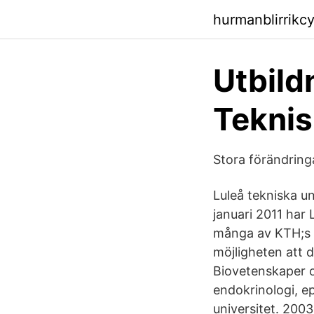
hurmanblirrikc
Utbild
Teknis
Stora förändring
Luleå tekniska un
januari 2011 har 
många av KTH;s i
möjligheten att d
Biovetenskaper o
endokrinologi, ep
universitet. 2003-