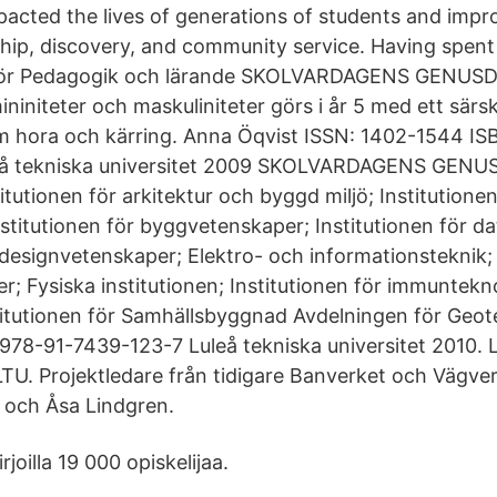
mpacted the lives of generations of students and imp
hip, discovery, and community service. Having spent 
n för Pedagogik och lärande SKOLVARDAGENS GENU
ininiteter och maskuliniteter görs i år 5 med ett särsk
 hora och kärring. Anna Öqvist ISSN: 1402-1544 IS
eå tekniska universitet 2009 SKOLVARDAGENS GE
stitutionen för arkitektur och byggd miljö; Institution
nstitutionen för byggvetenskaper; Institutionen för d
 designvetenskaper; Elektro- och informationsteknik; 
r; Fysiska institutionen; Institutionen för immuntekn
stitutionen för Samhällsbyggnad Avdelningen för Geot
78-91-7439-123-7 Luleå tekniska universitet 2010.
TU. Projektledare från tidigare Banverket och Vägver
 och Åsa Lindgren.
rjoilla 19 000 opiskelijaa.