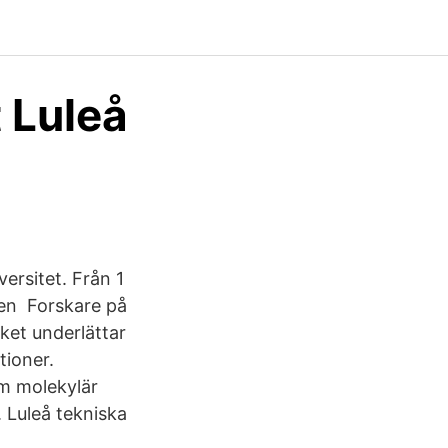
 Luleå
versitet. Från 1
onen Forskare på
ket underlättar
tioner.
om molekylär
. Luleå tekniska