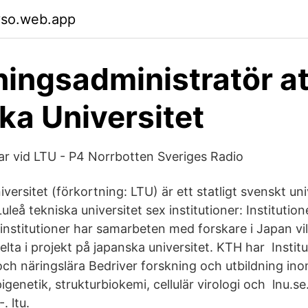
yso.web.app
ningsadministratör at
ka Universitet
ar vid LTU - P4 Norrbotten Sveriges Radio
iversitet (förkortning: LTU) är ett statligt svenskt uni
Luleå tekniska universitet sex institutioner: Instituti
nstitutioner har samarbeten med forskare i Japan vil
elta i projekt på japanska universitet. KTH har Institu
ch näringslära Bedriver forskning och utbildning in
igenetik, strukturbiokemi, cellulär virologi och lnu.se
. ltu.