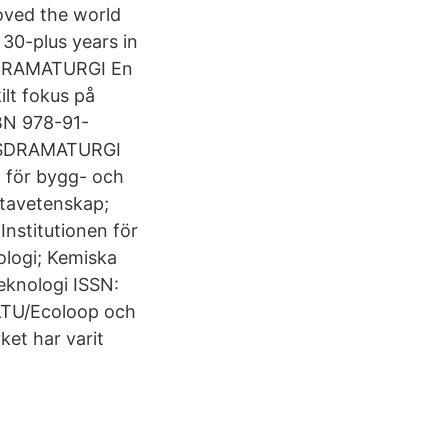
roved the world
30-plus years in
SDRAMATURGI En
ilt fokus på
BN 978-91-
NUSDRAMATURGI
en för bygg- och
atavetenskap;
Institutionen för
ologi; Kemiska
eknologi ISSN:
 LTU/Ecoloop och
ket har varit