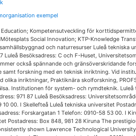
uk
morganisation exempel
 Education; Kompetensutveckling för korttidspermitt
Mötesplats Social Innovation; KTP-Knowledge Trans
r samhällsbyggnad och naturresurser Luleå tekniska un
7 Luleå Besöksadress: C och F-Huset, Universitetso
nrymmer också spännande och gränsöverskridande for
 samt forskning med en teknisk inriktning. Vid instit
d olika inriktningar, Praktiknära skolforskning, PRO
lsa. Institutionen för system- och rymdteknik. Luleå
adress: 971 87 Luleå Besöksadress: Universitetsområd
10 00. I Skellefteå Luleå tekniska universitet Postad
sadress: Forskargatan 1 Telefon: 0910-58 53 00. I Kir
itet Postadress: Box 848, 981 28 Kiruna The prestigi
consistently shown Lawrence Technological University