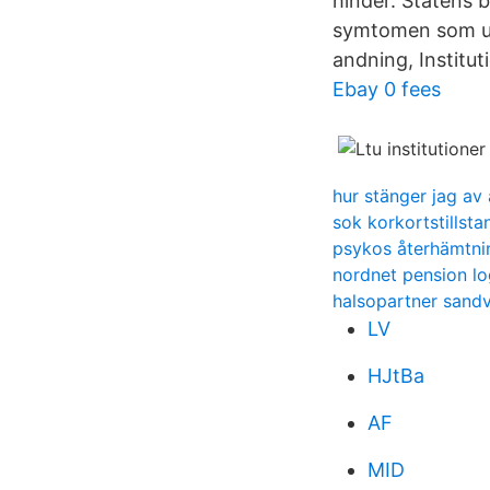
hinder. Statens 
symtomen som up
andning, Institut
Ebay 0 fees
hur stänger jag av
sok korkortstillsta
psykos återhämtni
nordnet pension lo
halsopartner sand
LV
HJtBa
AF
MID