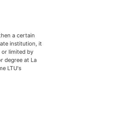
 then a certain
e institution, it
or limited by
r degree at La
me LTU's