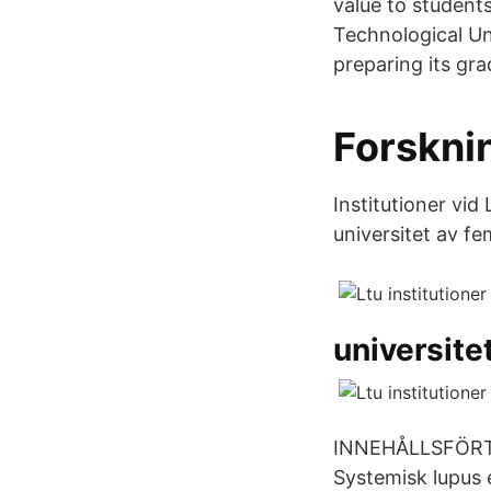
value to student
Technological Uni
preparing its gr
Forskni
Institutioner vid
universitet av fe
universite
INNEHÅLLSFÖRT
Systemisk lupus e