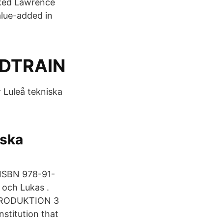
nked Lawrence
alue-added in
WEDTRAIN
r Luleå tekniska
iska
7 ISBN 978-91-
a och Lukas .
RODUKTION 3
nstitution that