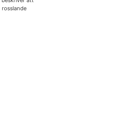
 beskriver att
 rosslande