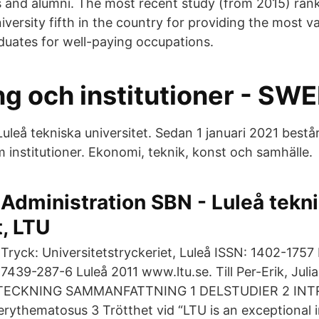
s and alumni. The most recent study (from 2015) ra
versity fifth in the country for providing the most v
aduates for well-paying occupations.
ng och institutioner - S
 Luleå tekniska universitet. Sedan 1 januari 2021 bestå
m institutioner. Ekonomi, teknik, konst och samhälle.
Administration SBN - Luleå tekn
t, LTU
Tryck: Universitetstryckeriet, Luleå ISSN: 1402-175
7439-287-6 Luleå 2011 www.ltu.se. Till Per-Erik, Juli
ECKNING SAMMANFATTNING 1 DELSTUDIER 2 INT
rythematosus 3 Trötthet vid “LTU is an exceptional i