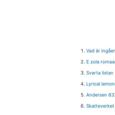
Vad är ingåe
E zola romaa
Svarta listan
Lyrical lemo
Andersen 837
Skatteverket