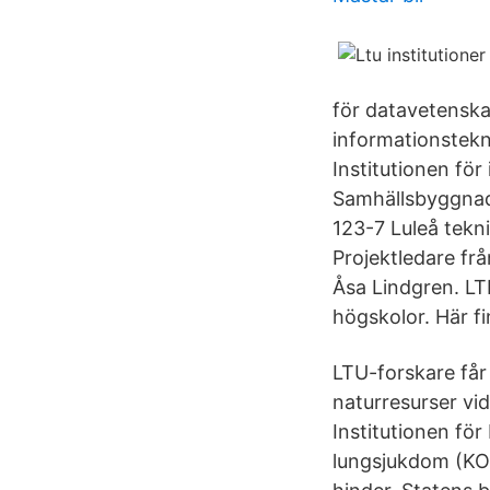
för datavetenska
informationstekni
Institutionen för
Samhällsbyggnad
123-7 Luleå tekn
Projektledare fr
Åsa Lindgren. LTH
högskolor. Här f
LTU-forskare får
naturresurser vi
Institutionen fö
lungsjukdom (KOL