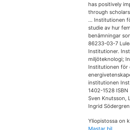
has positively i
through scholars
… Institutione
studie av hur fem
benämningar som
86233-03-7 Lul
Institutioner. In
miljöteknologi; I
Institutionen för
energivetenskape
institutionen In
1402-1528 ISBN 9
Sven Knutsson, L
Ingrid Södergren
Yliopistossa on ki
Mastar bil