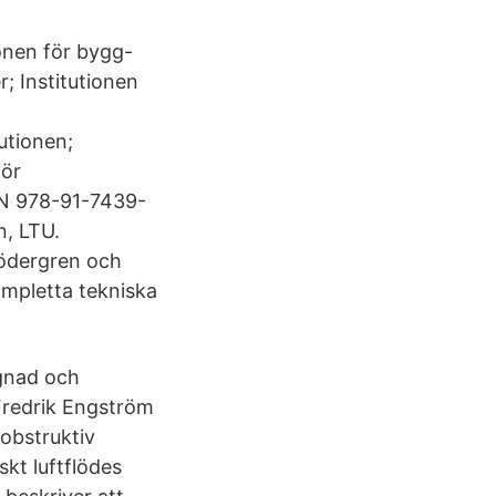
ionen för bygg-
; Institutionen
utionen;
för
BN 978-91-7439-
n, LTU.
Södergren och
ompletta tekniska
ggnad och
Fredrik Engström
obstruktiv
kt luftflödes